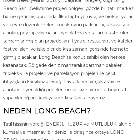
İskele Belediyesinin 2012 yılı başında ihaleye çıktığı Long
Beach Sahil Geliştirme projesi bölgeyi gözde bir tatil merkezi
haline getirmiş durumda. İlk etapta yürüyüş ve bisikler yolları
ve çevre düzenlemeleri, çocuk oyun parkları, açık kava spor
alanları, peyzaj çalışmaları, aydınlatma ve sulama sistemleri
tamamlanmış olan projede, anfitiyatro, restaurant ve kafeler,
festival alanı ve iskeleler de kısa zaman içerisinde hizmete
girmiş olacaklar. Long Beach’te konut sahibi olan herkes
kazanacak. Bölgede deniz manzaralı apartman daireleri,
tripleks villa projeleri ve parselasyon projeleri ile çeşitli
ihtiyaçların karşılanabileceği havuzlu ve bir çok aktivite
alanlarının yer aldığı projelerimiz ile size bir ömür boyu tatil
yapabileceğiniz, karlı yatırım fırsatları sunuyoruz.
NEDEN LONG BEACH?
Tatil hissinin verdiği ENERJI, HUZUR ve MUTLULUK, altın bir
kumsal ve masmavi bir deniz ile birleşince ortaya LONG