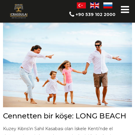
Long Beach'te Yaşam
+90 539 102 2000
Cennetten bir köşe: LONG BEACH
Kuzey Kıbrıs’ın Sahil Kasabası olan İskele Kenti’nde el