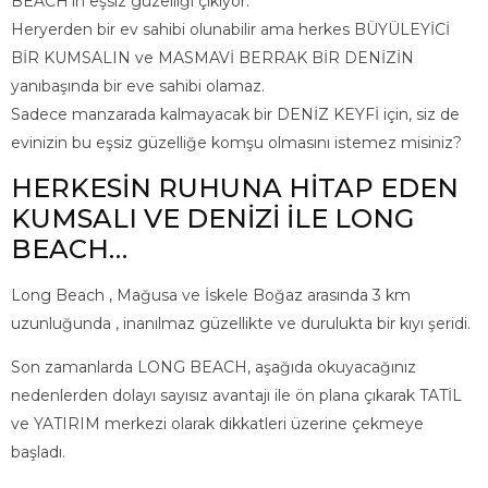
BEACH’in eşsiz güzelliği çıkıyor.
Heryerden bir ev sahibi olunabilir ama herkes BÜYÜLEYİCİ
BİR KUMSALIN ve MASMAVİ BERRAK BİR DENİZİN
yanıbaşında bir eve sahibi olamaz.
Sadece manzarada kalmayacak bir DENİZ KEYFİ için, siz de
evinizin bu eşsiz güzelliğe komşu olmasını istemez misiniz?
HERKESİN RUHUNA HİTAP EDEN
KUMSALI VE DENİZİ İLE LONG
BEACH…
Long Beach , Mağusa ve İskele Boğaz arasında 3 km
uzunluğunda , inanılmaz güzellikte ve durulukta bir kıyı şeridi.
Son zamanlarda LONG BEACH, aşağıda okuyacağınız
nedenlerden dolayı sayısız avantajı ile ön plana çıkarak TATİL
ve YATIRIM merkezi olarak dikkatleri üzerine çekmeye
başladı.