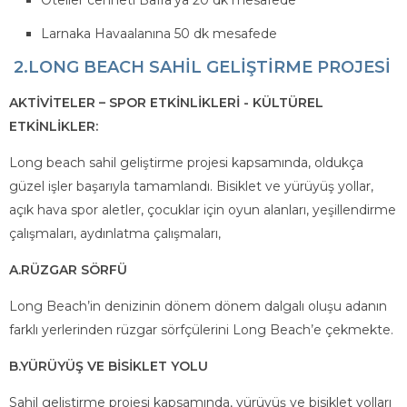
Oteller cenneti Bafra’ya 20 dk mesafede
Larnaka Havaalanına 50 dk mesafede
2.LONG BEACH SAHİL GELİŞTİRME PROJESİ
AKTİVİTELER – SPOR ETKİNLİKLERİ - KÜLTÜREL
ETKİNLİKLER:
Long beach sahil geliştirme projesi kapsamında, oldukça
güzel işler başarıyla tamamlandı. Bisiklet ve yürüyüş yollar,
açık hava spor aletler, çocuklar için oyun alanları, yeşillendirme
çalışmaları, aydınlatma çalışmaları,
A.RÜZGAR SÖRFÜ
Long Beach’in denizinin dönem dönem dalgalı oluşu adanın
farklı yerlerinden rüzgar sörfçülerini Long Beach’e çekmekte.
B.YÜRÜYÜŞ VE BİSİKLET YOLU
Sahil geliştirme projesi kapsamında, yürüyüş ve bisiklet yolları