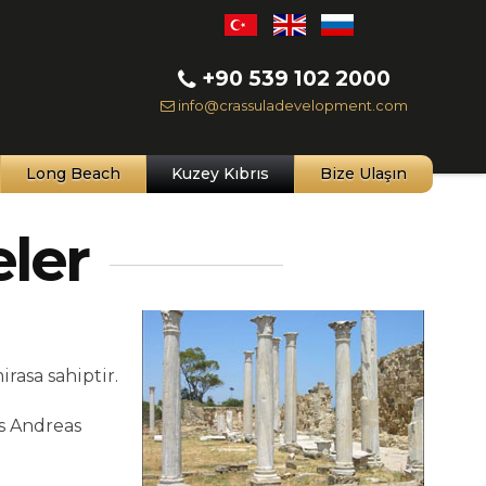
+90 539 102 2000
info@crassuladevelopment.com
Long Beach
Kuzey Kıbrıs
Bize Ulaşın
eler
rasa sahiptir.
os Andreas