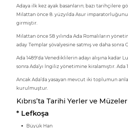
Kıbrıs'ta Alışveriş
Adaya ilk kez ayak basanların; bazı tarihçilere g
Milattan önce 8. yüzyılda Asur imparatorluğunun b
Kıbrıs Mutfağı
girmiştir.
Gece Hayatı
Milattan önce 58 yılında Ada Romalıların yönetimi
aday Templar şövalyesine satmış ve daha sonra Gu
Ada 1489'da Venediklilerin adayı alışına kadar L
sonra Ada’yı İngiliz yönetimine kiralamıştır. Ada 
Ancak Ada’da yasayan mevcut iki toplumun anlaşm
kurulmuştur.
Kıbrıs’ta Tarihi Yerler ve Müzeler
* Lefkoşa
Büyük Han