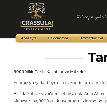
"Geleceğin yüksele
Anasayfa
Hakkımızda
Hizmetlerimiz
Kıbrıs Tarihi
Tar
Kuzey Kıbrıs
İklim Yapısı
9000 Yıllık Tarihi Kalıntılar ve Müzeler
Kültür ve Sanat
Adamız yüzyıllar boyunca üzerinde kurulan değişi
Şehirler ve Haritalar
Batıda Soli ve Vuni'den Lefkoşa’daki Arap Ahmet
Tarihi Yerler ve Müzeler
Manastırı’na, 9000 yıllık uygarlığın izlerine h