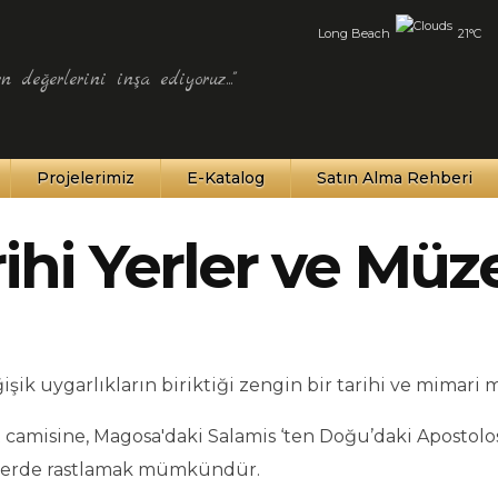
Long Beach
21°C
n değerlerini inşa ediyoruz..."
Projelerimiz
E-Katalog
Satın Alma Rehberi
ihi Yerler ve Müz
k uygarlıkların biriktiği zengin bir tarihi ve mimari mi
 camisine, Magosa'daki Salamis ‘ten Doğu’daki Apostol
er yerde rastlamak mümkündür.