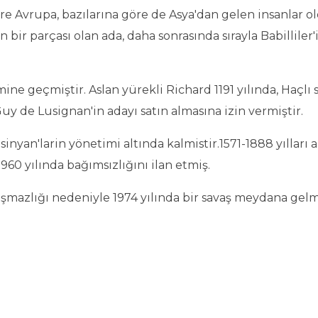
öre Avrupa, bazılarına göre de Asya'dan gelen insanlar o
ir parçası olan ada, daha sonrasında sırayla Babilliler'in
ne geçmiştir. Aslan yürekli Richard 1191 yılında, Haçlı s
y de Lusignan'in adayı satın almasına izin vermiştir.
usinyan'larin yönetimi altında kalmistir.1571-1888 yılla
1960 yılında bağımsızlığını ilan etmiş.
azlığı nedeniyle 1974 yılında bir savaş meydana gelmiş