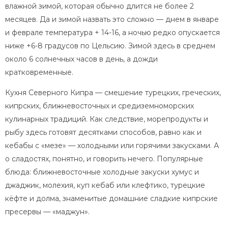
влажной зимой, которая обычно длится не более 2
месяцев. Да и зимой назвать это сложно — днем в январе
и феврале температура + 14-16, а ночью редко опускается
ниже +6-8 градусов по Цельсию. Зимой здесь в среднем
около 6 солнечных часов в день, а дожди
кратковременные.
Кухня Северного Кипра — смешение турецких, греческих,
кипрских, ближневосточных и средиземноморских
кулинарных традиций. Как следствие, морепродукты и
рыбу здесь готовят десятками способов, равно как и
кебабы с «мезе» — холодными или горячими закусками. А
о сладостях, понятно, и говорить нечего. Популярные
блюда: ближневосточные холодные закуски хумус и
джаджик, молехия, куп кебаб или клефтико, турецкие
кёфте и долма, знаменитые домашние сладкие кипрские
пресервы — «маджун».