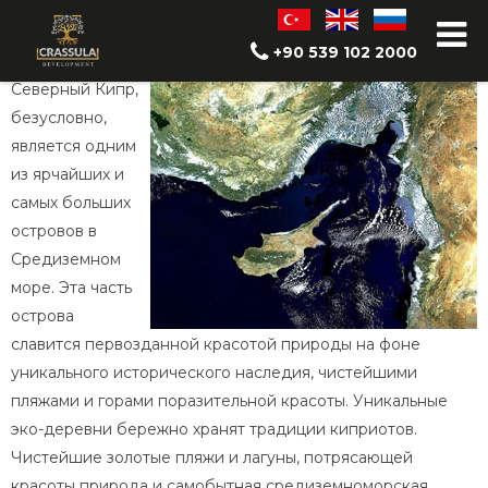
Северный Кипр
+90 539 102 2000
Северный Кипр,
безусловно,
является одним
из ярчайших и
самых больших
островов в
Средиземном
море. Эта часть
острова
славится первозданной красотой природы на фоне
уникального исторического наследия, чистейшими
пляжами и горами поразительной красоты. Уникальные
эко-деревни бережно хранят традиции киприотов.
Чистейшие золотые пляжи и лагуны, потрясающей
красоты природа и самобытная средиземноморская