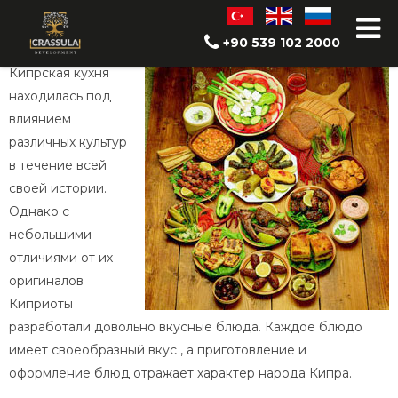
Кухня Северного Кипра
+90 539 102 2000
Кипрская кухня
находилась под
влиянием
различных культур
в течение всей
своей истории.
Однако с
небольшими
отличиями от их
оригиналов
Киприоты
разработали довольно вкусные блюда. Каждое блюдо
имеет своеобразный вкус , а приготовление и
оформление блюд отражает характер народа Кипра.