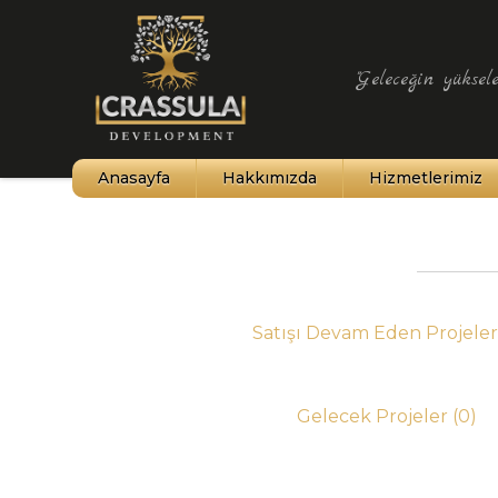
"Geleceğin yüksele
Anasayfa
Hakkımızda
Hizmetlerimiz
Kıbrıs Tarihi
Kuzey Kıbrıs
İklim Yapısı
Satışı Devam Eden Projele
Kültür ve Sanat
Gelecek Projeler
(0)
Şehirler ve Haritalar
Tarihi Yerler ve Müzeler