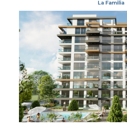
La Familia
Kıbrıs'ta Alışveriş
Kıbrıs Mutfağı
Gece Hayatı