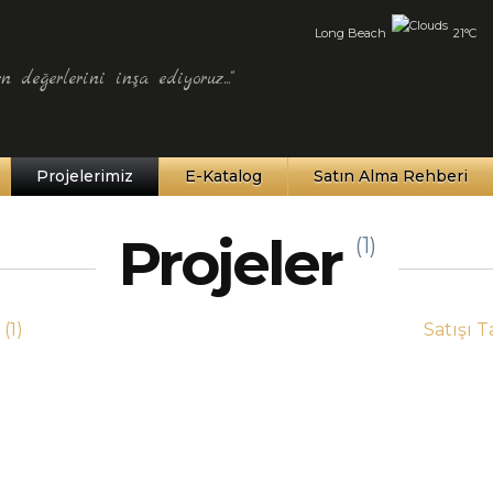
Long Beach
21°C
n değerlerini inşa ediyoruz..."
Projelerimiz
E-Katalog
Satın Alma Rehberi
Projeler
(1)
r
(1)
Satışı 