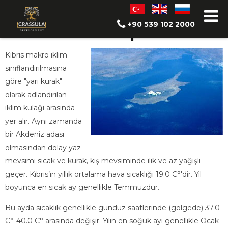
<
<
+90 539 102 2000
İklim Yapısı
Kibris makro iklim
sınıflandırılmasına
göre "yarı kurak"
olarak adlandırılan
iklim kulağı arasında
yer alır. Aynı zamanda
bir Akdeniz adası
olmasından dolay yaz
mevsimi sıcak ve kurak, kış mevsiminde ilik ve az yağışlı
geçer. Kıbrıs’ın yıllık ortalama hava sıcaklığı 19.0 C°'dir. Yıl
boyunca en sıcak ay genellikle Temmuzdur.
Bu ayda sıcaklık genellikle gündüz saatlerinde (gölgede) 37.0
C°-40.0 C° arasında değişir. Yılın en soğuk ayı genellikle Ocak