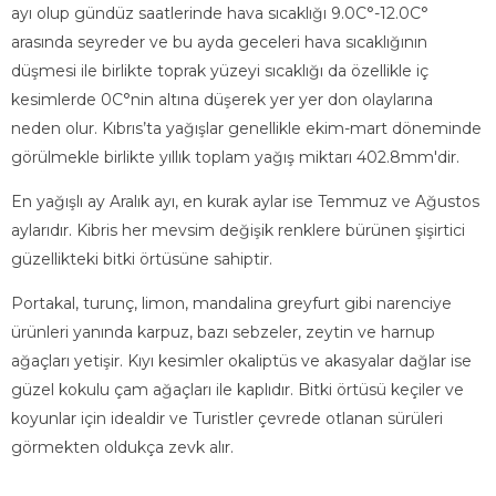
ayı olup gündüz saatlerinde hava sıcaklığı 9.0C°-12.0C°
arasında seyreder ve bu ayda geceleri hava sıcaklığının
düşmesi ile birlikte toprak yüzeyi sıcaklığı da özellikle iç
kesimlerde 0C°nin altına düşerek yer yer don olaylarına
neden olur. Kıbrıs’ta yağışlar genellikle ekim-mart döneminde
görülmekle birlikte yıllık toplam yağış miktarı 402.8mm'dir.
En yağışlı ay Aralık ayı, en kurak aylar ise Temmuz ve Ağustos
aylarıdır. Kibris her mevsim değişik renklere bürünen şişirtici
güzellikteki bitki örtüsüne sahiptir.
Portakal, turunç, limon, mandalina greyfurt gibi narenciye
ürünleri yanında karpuz, bazı sebzeler, zeytin ve harnup
ağaçları yetişir. Kıyı kesimler okaliptüs ve akasyalar dağlar ise
güzel kokulu çam ağaçları ile kaplıdır. Bitki örtüsü keçiler ve
koyunlar için idealdir ve Turistler çevrede otlanan sürüleri
görmekten oldukça zevk alır.