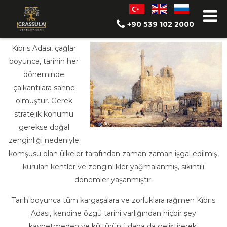
Kıbrıs Tarihi
+90 539 102 2000
Kıbrıs Adası, çağlar
boyunca, tarihin her
döneminde
çalkantılara sahne
olmuştur. Gerek
stratejik konumu
gerekse doğal
zenginliği nedeniyle
komşusu olan ülkeler tarafından zaman zaman işgal edilmiş,
kurulan kentler ve zenginlikler yağmalanmış, sıkıntılı
dönemler yaşanmıştır.
Tarih boyunca tüm kargaşalara ve zorluklara rağmen Kıbrıs
Adası, kendine özgü tarihi varlığından hiçbir şey
kaybetmeden ve kültürünü daha da geliştirerek,